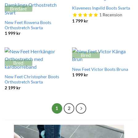
Bredare
Klaveness Ingvild Boots Svarta
1
Recension
1 799
kr
New Feet Rowena Boots
Orthostretch Svarta
1 999
kr
Bred
Bred
New Feet Victor Boots Bruna
1 999
kr
New Feet Christopher Boots
Orthostretch Svarta
2 199
kr
1
2