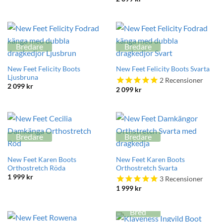
Bredare
Bredare
New Feet Felicity Boots
New Feet Felicity Boots Svarta
Ljusbruna
2
Recensioner
2 099
kr
2 099
kr
Bredare
Bredare
New Feet Karen Boots
New Feet Karen Boots
Orthostretch Röda
Orthostretch Svarta
1 999
kr
3
Recensioner
1 999
kr
Bred