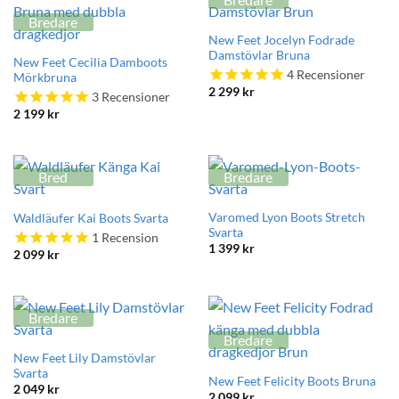
Bredare
New Feet Jocelyn Fodrade
Damstövlar Bruna
New Feet Cecilia Damboots
4
Recensioner
Mörkbruna
2 299
kr
3
Recensioner
2 199
kr
Bred
Bredare
Varomed Lyon Boots Stretch
Waldläufer Kai Boots Svarta
Svarta
1
Recension
1 399
kr
2 099
kr
Bredare
Bredare
New Feet Lily Damstövlar
Svarta
New Feet Felicity Boots Bruna
2 049
kr
2 099
kr