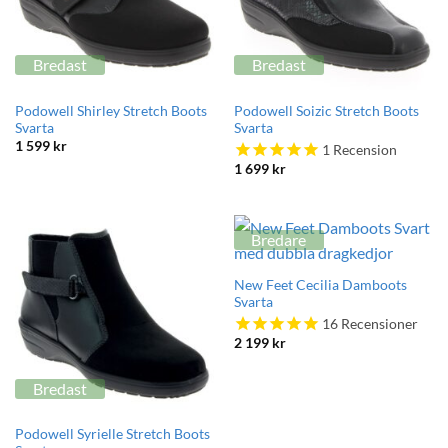
Bredast
Bredast
Podowell Shirley Stretch Boots
Podowell Soizic Stretch Boots
Svarta
Svarta
1 599
kr
1
Recension
1 699
kr
Bredare
New Feet Cecilia Damboots
Svarta
16
Recensioner
2 199
kr
Bredast
Podowell Syrielle Stretch Boots