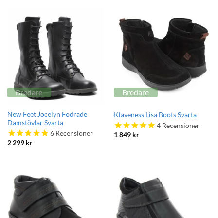
Bredare
Bredare
New Feet Jocelyn Fodrade
Klaveness Lisa Boots Svarta
Damstövlar Svarta
4
Recensioner
6
Recensioner
1 849
kr
2 299
kr