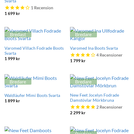
Svarta
1
Recension
1 699
kr
Bredast
Bredare
Varomed Villach Fodrade Boots
Varomed Ina Boots Svarta
Svarta
4
Recensioner
1 999
kr
1 799
kr
Bredare
Bredare
New Feet Jocelyn Fodrade
Waldläufer Mimi Boots Svarta
Damstövlar Mörkbruna
1 899
kr
2
Recensioner
2 299
kr
Bredare