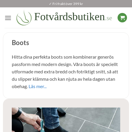
Skip
✓ Fri frakt över 399 kr
to
content
Boots
Hitta dina perfekta boots som kombinerar generös
passform med modern design. Våra boots är speciellt
utformade med extra bredd och fotriktigt snitt, så att
du slipper klämma och kan njuta av hela dagen utan
obehag.
Läs mer...