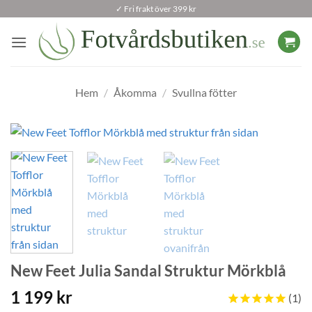
Skip
✓ Fri frakt över 399 kr
to
content
Hem
/
Åkomma
/
Svullna fötter
New Feet Julia Sandal Struktur Mörkblå
1 199
kr
1