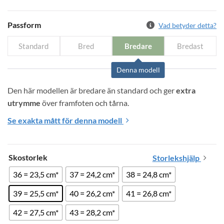
Passform
Vad betyder detta?
Standard
Bred
Bredare
Bredast
Denna modell
Den här modellen är bredare än standard och ger 
extra 
utrymme
 över framfoten och tårna.
Se exakta mått för denna modell
Skostorlek
Storlekshjälp
36 = 23,5 cm*
37 = 24,2 cm*
38 = 24,8 cm*
39 = 25,5 cm*
40 = 26,2 cm*
41 = 26,8 cm*
42 = 27,5 cm*
43 = 28,2 cm*