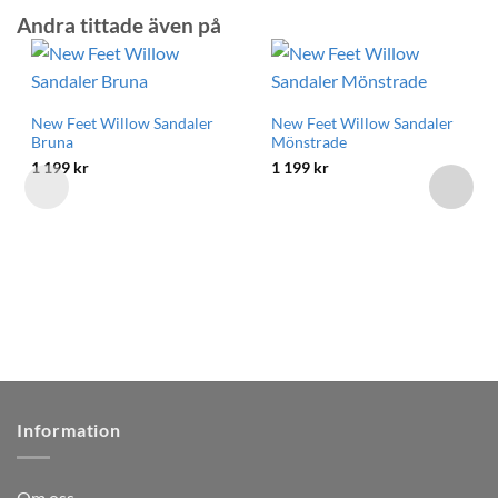
Andra tittade även på
New Feet Willow Sandaler
New Feet Willow Sandaler
Bruna
Mönstrade
1 199
kr
1 199
kr
Information
Om oss