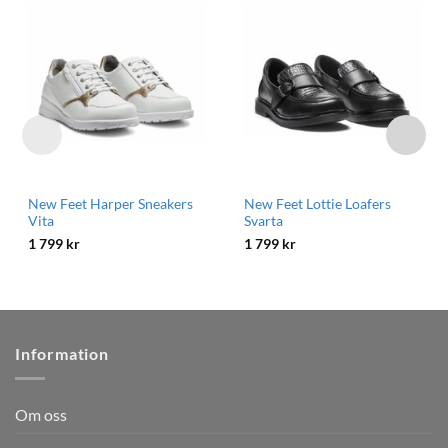
New Feet Harper Sneakers
New Feet Lottie Loafers
Vita
Svarta
1 799
kr
1 799
kr
Information
Om oss