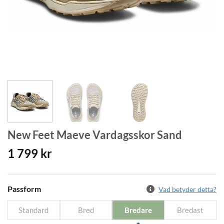
New Feet Maeve Vardagsskor Sand
1 799
kr
Passform
Vad betyder detta?
Standard
Bred
Bredare
Bredast