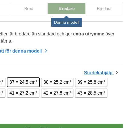
Bred
Bredare
Bredast
Denna modell
len är bredare än standard och ger 
extra utrymme
 över 
 tårna.
tt för denna modell
Storlekshjälp
m*
37 = 24,5 cm*
38 = 25,2 cm*
39 = 25,8 cm*
m*
41 = 27,2 cm*
42 = 27,8 cm*
43 = 28,5 cm*
anda Orthostretch Svart mängd