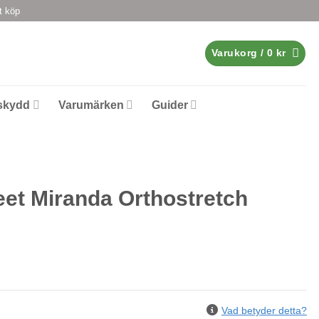
t köp
Varukorg /
0
kr
skydd
Varumärken
Guider
et Miranda Orthostretch
Vad betyder detta?