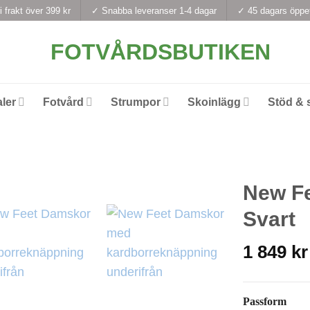
i frakt över 399 kr
✓ Snabba leveranser 1-4 dagar
✓ 45 dagars öppe
ler
Fotvård
Strumpor
Skoinlägg
Stöd & 
New Fe
Svart
1 849
kr
Passform