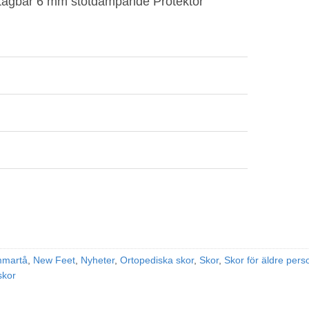
östagbar 6 mm stötdämpande Protektor
martå
,
New Feet
,
Nyheter
,
Ortopediska skor
,
Skor
,
Skor för äldre pers
skor