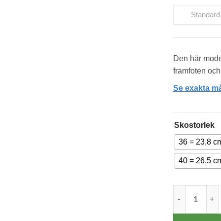
Standard
Den här model
framfoten och
Se exakta må
Skostorlek
36 = 23,8 c
40 = 26,5 c
New Feet Mir