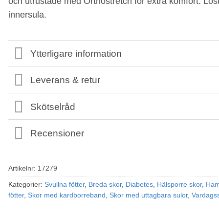
och utrustade med Orthostretch för extra komfort. L
innersula.
Ytterligare information
Leverans & retur
Skötselråd
Recensioner
Artikelnr:
17279
Kategorier:
Svullna fötter
,
Breda skor
,
Diabetes
,
Hälsporre skor
,
Ham
fötter
,
Skor med kardborreband
,
Skor med uttagbara sulor
,
Vardags