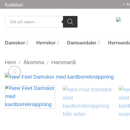
Skip
Kundtjänst
✓ Fr
to
Products
content
search
Damskor
Herrskor
Damsandaler
Herrsanda
Hem
/
Åkomma
/
Hammartå