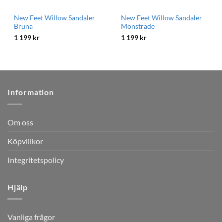
New Feet Willow Sandaler
New Feet Willow Sandaler
Bruna
Mönstrade
1 199
kr
1 199
kr
Information
Om oss
Köpvillkor
Integritetspolicy
Hjälp
Vanliga frågor