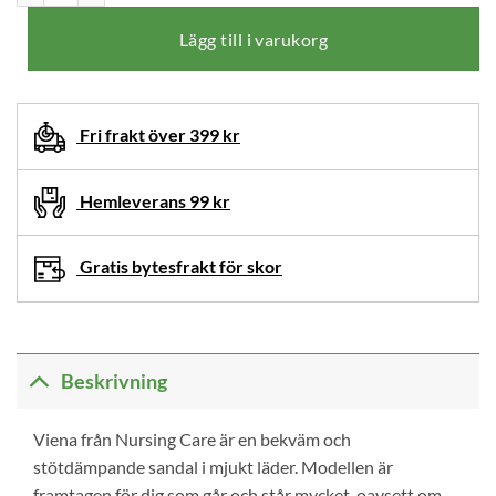
har
återställts.
Lägg till i varukorg
Välj
produktalternativ
innan
Fri frakt över 399 kr
du
lägger
denna
Hemleverans 99 kr
produkt
i
Gratis bytesfrakt för skor
din
varukorg.
Beskrivning
Viena från Nursing Care är en bekväm och
stötdämpande sandal i mjukt läder. Modellen är
framtagen för dig som går och står mycket, oavsett om