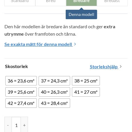
Standard
Bred
Bredare
Bredast
Denna modell
Den här modellen är bredare än standard och ger 
extra 
utrymme
 över framfoten och tårna.
Se exakta mått för denna modell
Skostorlek
Storlekshjälp
36 = 23,6 cm*
37 = 24,3 cm*
38 = 25 cm*
39 = 25,6 cm*
40 = 26,3 cm*
41 = 27 cm*
42 = 27,4 cm*
43 = 28,4 cm*
Ditt
Nursing Care Viena Arbetssandaler Flowers mängd
val