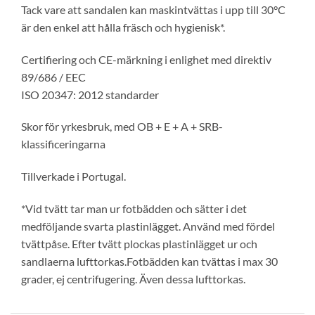
Tack vare att sandalen kan maskintvättas i upp till 30°C
är den enkel att hålla fräsch och hygienisk*.
Certifiering och CE-märkning i enlighet med direktiv
89/686 / EEC
ISO 20347: 2012 standarder
Skor för yrkesbruk, med OB + E + A + SRB-
klassificeringarna
Tillverkade i Portugal.
*Vid tvätt tar man ur fotbädden och sätter i det
medföljande svarta plastinlägget. Använd med fördel
tvättpåse. Efter tvätt plockas plastinlägget ur och
sandlaerna lufttorkas.Fotbädden kan tvättas i max 30
grader, ej centrifugering. Även dessa lufttorkas.