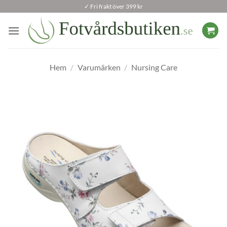
Skip
✓ Fri frakt över 399 kr
to
content
Hem
/
Varumärken
/
Nursing Care