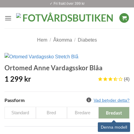
Skip
✓ Fri frakt över 399 kr
to
content
Hem
/
Åkomma
/
Diabetes
Ortomed Anne Vardagsskor Blåa
1 299
kr
4
Passform
Vad betyder detta?
Standard
Bred
Bredare
Bredast
Denna modell