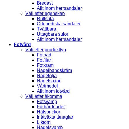
Bredast
Allt inom herrsandaler
Välj efter egenskap
Rullsula
Ortopediska sandaler
Tvättbara
Uttagbara sulor
Allt inom herrsandaler
Fotvård
Välj efter produkttyp
Fotbad
Fotfilar
Fotkräm
Nagelbandskräm
Nagelolja
Nagelsaxar
Vårtmedel
Allt inom fotvård
Välj efter åkomma
Fotsvamp
Förhårdnader
Hälsprickor
Inåtväxta tånaglar
Liktorn
Nagelsvamp