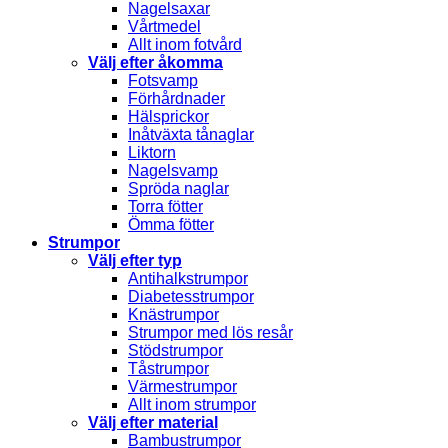
Nagelsaxar
Vårtmedel
Allt inom fotvård
Välj efter åkomma
Fotsvamp
Förhårdnader
Hälsprickor
Inåtväxta tånaglar
Liktorn
Nagelsvamp
Spröda naglar
Torra fötter
Ömma fötter
Strumpor
Välj efter typ
Antihalkstrumpor
Diabetesstrumpor
Knästrumpor
Strumpor med lös resår
Stödstrumpor
Tåstrumpor
Värmestrumpor
Allt inom strumpor
Välj efter material
Bambustrumpor