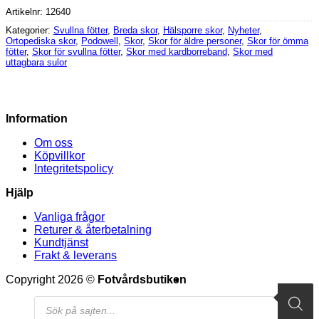
Artikelnr:
12640
Kategorier:
Svullna fötter
,
Breda skor
,
Hälsporre skor
,
Nyheter
,
Ortopediska skor
,
Podowell
,
Skor
,
Skor för äldre personer
,
Skor för ömma
fötter
,
Skor för svullna fötter
,
Skor med kardborreband
,
Skor med
uttagbara sulor
Information
Om oss
Köpvillkor
Integritetspolicy
Hjälp
Vanliga frågor
Returer & återbetalning
Kundtjänst
Frakt & leverans
V
Copyright 2026 ©
Fotvårdsbutiken
M
Products
S
search
(