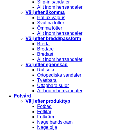
Slip-in sandaler
Allt inom herrsandaler
Välj efter åkomma
Hallux valgus
Svullna fötter
Ömma fötter
Allt inom herrsandaler
Välj efter bredd/passform
Breda
Bredare
Bredast
Allt inom herrsandaler
Välj efter egenskap
Rullsula
Ortopediska sandaler
Tvättbara
Uttagbara sulor
Allt inom herrsandaler
Fotvård
Välj efter produkttyp
Fotbad
Fotfilar
Fotkräm
Nagelbandskräm
Nagelolja