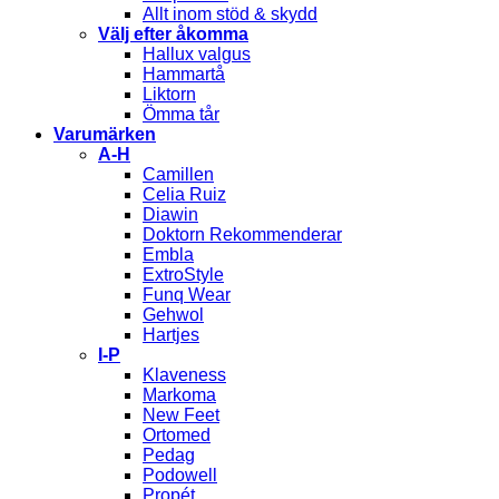
Allt inom stöd & skydd
Välj efter åkomma
Hallux valgus
Hammartå
Liktorn
Ömma tår
Varumärken
A-H
Camillen
Celia Ruiz
Diawin
Doktorn Rekommenderar
Embla
ExtroStyle
Funq Wear
Gehwol
Hartjes
I-P
Klaveness
Markoma
New Feet
Ortomed
Pedag
Podowell
Propét