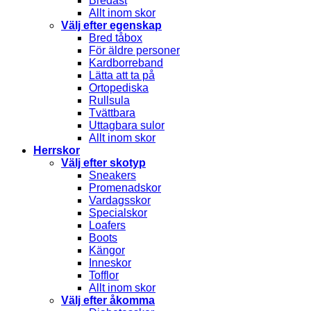
Bredast
Allt inom skor
Välj efter egenskap
Bred tåbox
För äldre personer
Kardborreband
Lätta att ta på
Ortopediska
Rullsula
Tvättbara
Uttagbara sulor
Allt inom skor
Herrskor
Välj efter skotyp
Sneakers
Promenadskor
Vardagsskor
Specialskor
Loafers
Boots
Kängor
Inneskor
Tofflor
Allt inom skor
Välj efter åkomma