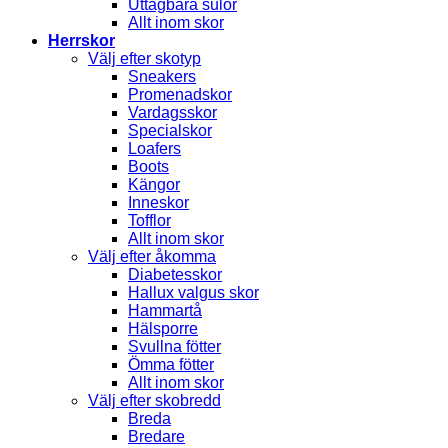
Uttagbara sulor
Allt inom skor
Herrskor
Välj efter skotyp
Sneakers
Promenadskor
Vardagsskor
Specialskor
Loafers
Boots
Kängor
Inneskor
Tofflor
Allt inom skor
Välj efter åkomma
Diabetesskor
Hallux valgus skor
Hammartå
Hälsporre
Svullna fötter
Ömma fötter
Allt inom skor
Välj efter skobredd
Breda
Bredare