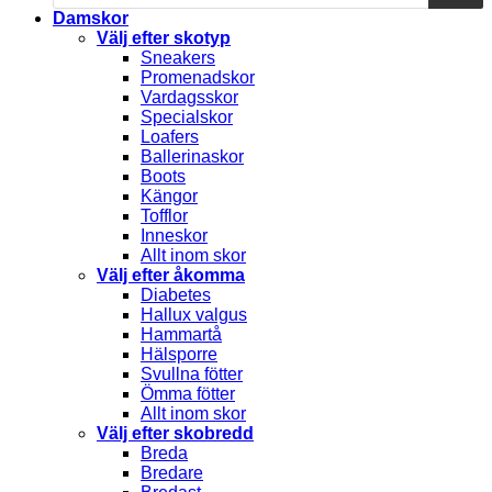
Damskor
Välj efter skotyp
Sneakers
Promenadskor
Vardagsskor
Specialskor
Loafers
Ballerinaskor
Boots
Kängor
Tofflor
Inneskor
Allt inom skor
Välj efter åkomma
Diabetes
Hallux valgus
Hammartå
Hälsporre
Svullna fötter
Ömma fötter
Allt inom skor
Välj efter skobredd
Breda
Bredare