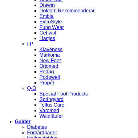
Diawin
Doktorn Rekommenderar
Embla
ExtroStyle
Funq Wear
Gehwol
Hartjes
I-P
Klaveness
Markoma
New Feet
Ortomed
Pedag
Podowell
Propét
Q-Ö
Special Foot Products
Springyard
Tellus Care
Varomed
Waldläufer
Guider
Diabetes
Förhårdnader