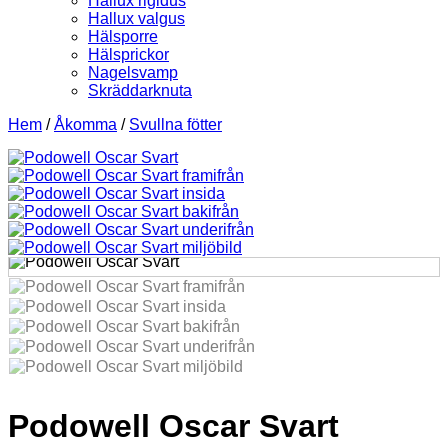
Hallux rigidus
Hallux valgus
Hälsporre
Hälsprickor
Nagelsvamp
Skräddarknuta
Hem
/
Åkomma
/
Svullna fötter
Podowell Oscar Svart