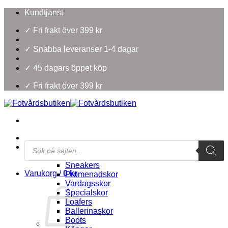
Skip
Kundtjänst
to
content
✓ Fri frakt över 399 kr
✓ Snabba leveranser 1-4 dagar
✓ 45 dagars öppet köp
✓ Fri frakt över 399 kr
Products
Damskor
search
Välj efter skotyp
Sneakers
Varukorg /
0
kr
Promenadskor
Vardagsskor
Specialskor
Loafers
Ballerinaskor
Boots