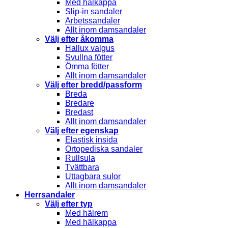
Med hälkappa
Slip-in sandaler
Arbetssandaler
Allt inom damsandaler
Välj efter åkomma
Hallux valgus
Svullna fötter
Ömma fötter
Allt inom damsandaler
Välj efter bredd/passform
Breda
Bredare
Bredast
Allt inom damsandaler
Välj efter egenskap
Elastisk insida
Ortopediska sandaler
Rullsula
Tvättbara
Uttagbara sulor
Allt inom damsandaler
Herrsandaler
Välj efter typ
Med hälrem
Med hälkappa