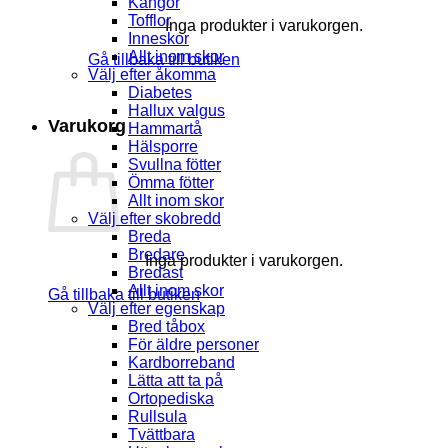
Kängor
Tofflor
Inga produkter i varukorgen.
Inneskor
Allt inom skor
Gå tillbaka till butiken
Välj efter åkomma
Diabetes
Hallux valgus
Varukorg
Hammartå
Hälsporre
Svullna fötter
Ömma fötter
Allt inom skor
Välj efter skobredd
Breda
Bredare
Inga produkter i varukorgen.
Bredast
Allt inom skor
Gå tillbaka till butiken
Välj efter egenskap
Bred tåbox
För äldre personer
Kardborreband
Lätta att ta på
Ortopediska
Rullsula
Tvättbara