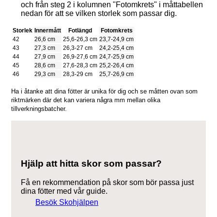
och från steg 2 i kolumnen "Fotomkrets" i måttabellen
nedan för att se vilken storlek som passar dig.
Storlek
Innermått
Fotlängd
Fotomkrets
42
26,6 cm
25,6-26,3 cm
23,7-24,9 cm
43
27,3 cm
26,3-27 cm
24,2-25,4 cm
44
27,9 cm
26,9-27,6 cm
24,7-25,9 cm
45
28,6 cm
27,6-28,3 cm
25,2-26,4 cm
46
29,3 cm
28,3-29 cm
25,7-26,9 cm
Ha i åtanke att dina fötter är unika för dig och se måtten ovan som
riktmärken där det kan variera några mm mellan olika
tillverkningsbatcher.
Hjälp att hitta skor som passar?
Få en rekommendation på skor som bör passa just
dina fötter med vår guide.
Besök Skohjälpen