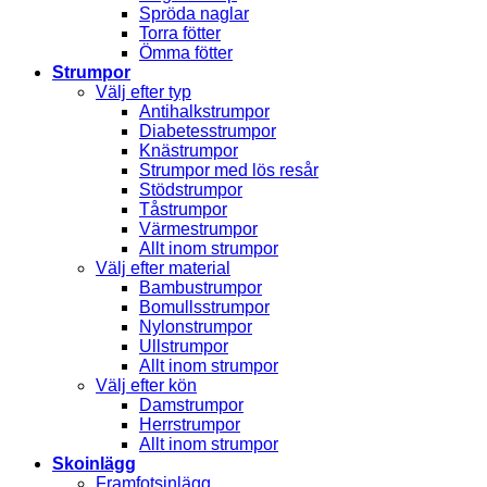
Spröda naglar
Torra fötter
Ömma fötter
Strumpor
Välj efter typ
Antihalkstrumpor
Diabetesstrumpor
Knästrumpor
Strumpor med lös resår
Stödstrumpor
Tåstrumpor
Värmestrumpor
Allt inom strumpor
Välj efter material
Bambustrumpor
Bomullsstrumpor
Nylonstrumpor
Ullstrumpor
Allt inom strumpor
Välj efter kön
Damstrumpor
Herrstrumpor
Allt inom strumpor
Skoinlägg
Framfotsinlägg