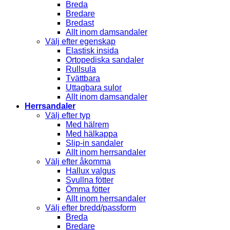
Breda
Bredare
Bredast
Allt inom damsandaler
Välj efter egenskap
Elastisk insida
Ortopediska sandaler
Rullsula
Tvättbara
Uttagbara sulor
Allt inom damsandaler
Herrsandaler
Välj efter typ
Med hälrem
Med hälkappa
Slip-in sandaler
Allt inom herrsandaler
Välj efter åkomma
Hallux valgus
Svullna fötter
Ömma fötter
Allt inom herrsandaler
Välj efter bredd/passform
Breda
Bredare