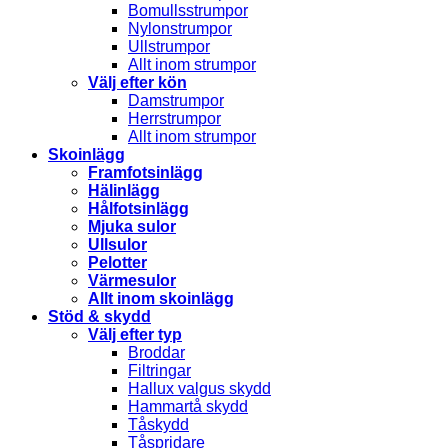
Bomullsstrumpor
Nylonstrumpor
Ullstrumpor
Allt inom strumpor
Välj efter kön
Damstrumpor
Herrstrumpor
Allt inom strumpor
Skoinlägg
Framfotsinlägg
Hälinlägg
Hålfotsinlägg
Mjuka sulor
Ullsulor
Pelotter
Värmesulor
Allt inom skoinlägg
Stöd & skydd
Välj efter typ
Broddar
Filtringar
Hallux valgus skydd
Hammartå skydd
Tåskydd
Tåspridare