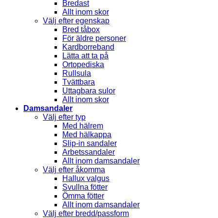
Bredast
Allt inom skor
Välj efter egenskap
Bred tåbox
För äldre personer
Kardborreband
Lätta att ta på
Ortopediska
Rullsula
Tvättbara
Uttagbara sulor
Allt inom skor
Damsandaler
Välj efter typ
Med hälrem
Med hälkappa
Slip-in sandaler
Arbetssandaler
Allt inom damsandaler
Välj efter åkomma
Hallux valgus
Svullna fötter
Ömma fötter
Allt inom damsandaler
Välj efter bredd/passform