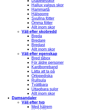
Diabetesskor
Hallux valgus skor
Hammartå
Hälsporre
Svullna fötter
Ömma fötter
Allt inom skor
Välj efter skobredd
Breda
Bredare
Bredast
Allt inom skor
Välj efter egenskap
Bred tåbox
För äldre personer
Kardborreband
Lätta att ta på
Ortopediska
Rullsula
Tvättbara
Uttagbara sulor
Allt inom skor
Damsandaler
Välj efter typ
Med hälrem