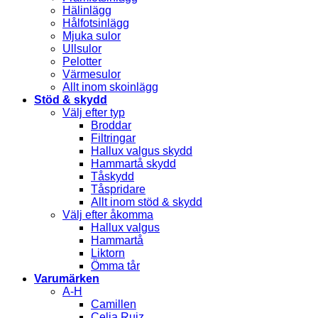
Hälinlägg
Hålfotsinlägg
Mjuka sulor
Ullsulor
Pelotter
Värmesulor
Allt inom skoinlägg
Stöd & skydd
Välj efter typ
Broddar
Filtringar
Hallux valgus skydd
Hammartå skydd
Tåskydd
Tåspridare
Allt inom stöd & skydd
Välj efter åkomma
Hallux valgus
Hammartå
Liktorn
Ömma tår
Varumärken
A-H
Camillen
Celia Ruiz