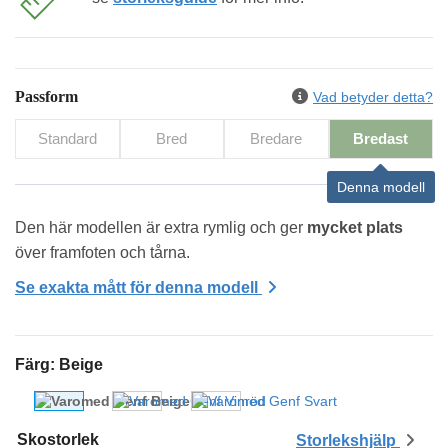
Passform
Vad betyder detta?
Standard
Bred
Bredare
Bredast
Denna modell
Den här modellen är extra rymlig och ger 
mycket plats
över framfoten och tårna.
Se exakta mått för denna modell
Färg
:
Beige
Skostorlek
Storlekshjälp