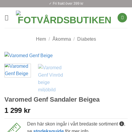
Skip
✓ Fri frakt över 399 kr
to
content
Hem
/
Åkomma
/
Diabetes
Varomed Genf Sandaler Beigea
1 299
kr
Den här skon ingår i vårt bredaste sortiment
,
se
storleksguide
för mer info.