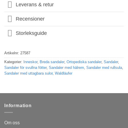
Leverans & retur
Recensioner
Storleksguide
Artikelnr:
27587
Kategorier:
Inneskor
,
Breda sandaler
,
Ortopediska sandaler
,
Sandaler
,
Sandaler för svullna fötter
,
Sandaler med hälrem
,
Sandaler med rullsula
,
Sandaler med uttagbara sulor
,
Waldläufer
Information
Om oss