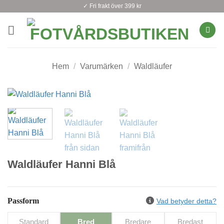
Skip
✓ Fri frakt över 399 kr
to
content
Hem
/
Varumärken
/
Waldläufer
Waldläufer Hanni Blå
Passform
Vad betyder detta?
Standard
Bred
Bredare
Bredast