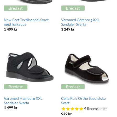
Bredast
Bredast
New Feet Textilsandal Svart
Varomed Göteborg XXL
med hälkappa
Sandaler Svarta
1 499
kr
1 249
kr
Bredast
Bredast
Varomed Hamburg XXL
Celia Ruiz Ortho Specialsko
Sandaler Svarta
Svart
1 499
kr
9
Recensioner
949
kr