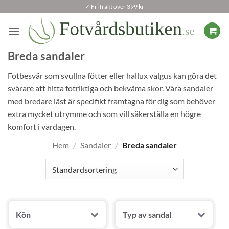
Skip
✓ Fri frakt över 399 kr
to
content
Breda sandaler
Fotbesvär som svullna fötter eller hallux valgus kan göra det
svårare att hitta fotriktiga och bekväma skor. Våra sandaler
med bredare läst är specifikt framtagna för dig som behöver
extra mycket utrymme och som vill säkerställa en högre
komfort i vardagen.
Hem
/
Sandaler
/
Breda sandaler
Kön
Typ av sandal