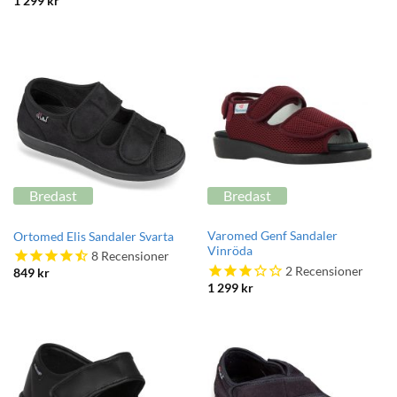
1 299
kr
Bredast
Bredast
Varomed Genf Sandaler
Ortomed Elis Sandaler Svarta
Vinröda
8
Recensioner
2
Recensioner
849
kr
1 299
kr