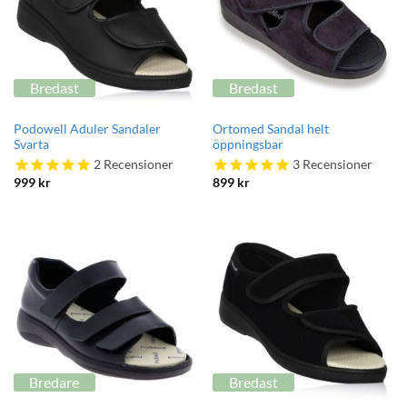
Bredast
Bredast
Podowell Aduler Sandaler
Ortomed Sandal helt
Svarta
öppningsbar
2
Recensioner
3
Recensioner
999
kr
899
kr
Bredare
Bredast