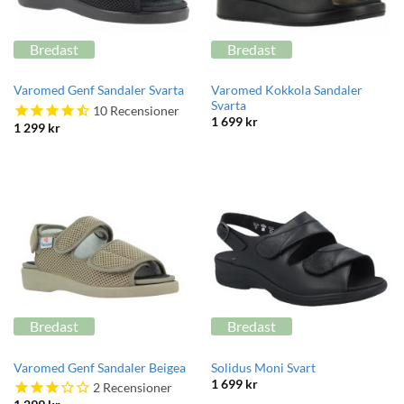
Bredast
Bredast
Varomed Kokkola Sandaler
Varomed Genf Sandaler Svarta
Svarta
10
Recensioner
1 699
kr
1 299
kr
Bredast
Bredast
Varomed Genf Sandaler Beigea
Solidus Moni Svart
1 699
kr
2
Recensioner