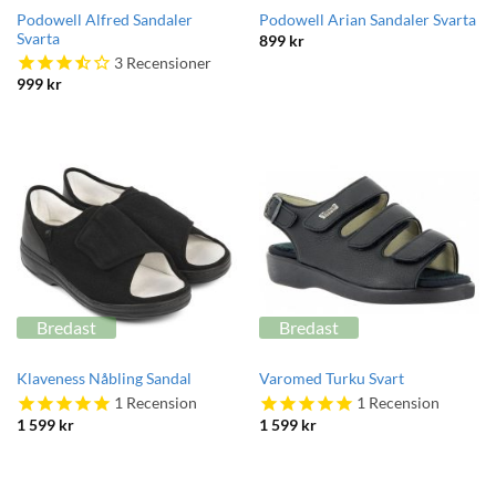
Podowell Alfred Sandaler
Podowell Arian Sandaler Svarta
Svarta
899
kr
3
Recensioner
999
kr
Bredast
Bredast
Klaveness Nåbling Sandal
Varomed Turku Svart
1
Recension
1
Recension
1 599
kr
1 599
kr