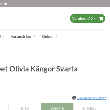
t köp
Varukorg /
0
kr
d
Varumärken
Guider
et Olivia Kängor Svarta
Vad betyder detta?
Bred
Bredare
Bredast