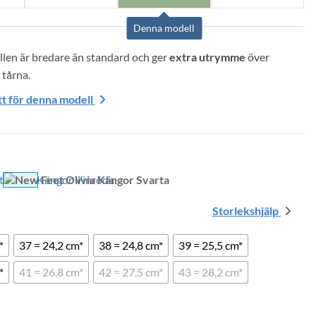
Denna modell
len är bredare än standard och ger 
extra utrymme
 över 
 tårna.
t för denna modell
Storlekshjälp
*
37 = 24,2 cm*
38 = 24,8 cm*
39 = 25,5 cm*
*
41 = 26,8 cm*
42 = 27,5 cm*
43 = 28,2 cm*
via Kängor Svarta mängd