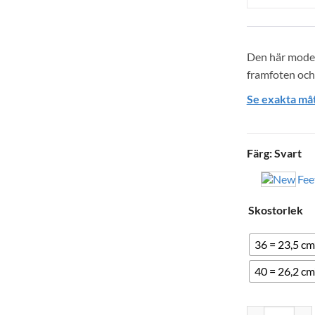
Den här model
framfoten och
Se exakta måt
Färg
:
Svart
Skostorlek
36 = 23,5 cm
40 = 26,2 cm
Ditt
New Feet Oli