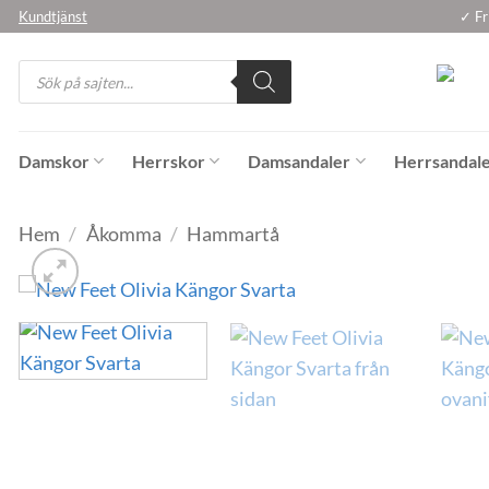
Skip
Kundtjänst
✓ Fr
to
Products
content
search
Damskor
Herrskor
Damsandaler
Herrsandal
Hem
/
Åkomma
/
Hammartå