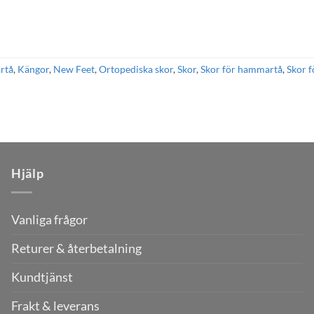
rtå
,
Kängor
,
New Feet
,
Ortopediska skor
,
Skor
,
Skor för hammartå
,
Skor f
Hjälp
Vanliga frågor
Returer & återbetalning
Kundtjänst
Frakt & leverans