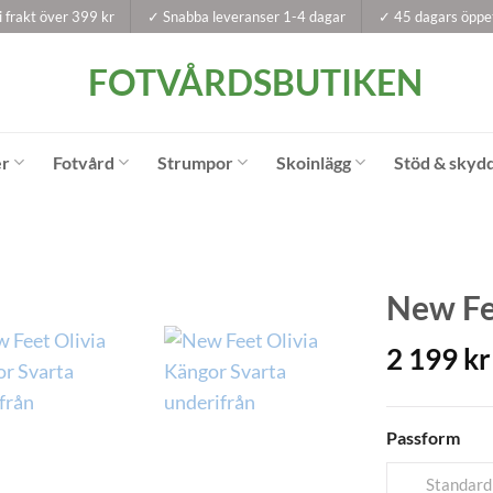
i frakt över 399 kr
✓ Snabba leveranser 1-4 dagar
✓ 45 dagars öppe
er
Fotvård
Strumpor
Skoinlägg
Stöd & skyd
New Fe
2 199
kr
Passform
Standard