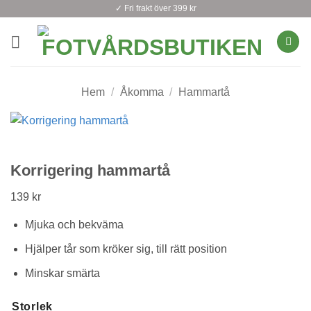
Skip
✓ Fri frakt över 399 kr
to
content
Hem
/
Åkomma
/
Hammartå
Korrigering hammartå
139
kr
Mjuka och bekväma
Hjälper tår som kröker sig, till rätt position
Minskar smärta
Storlek