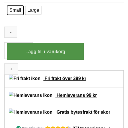
Small
Large
Korrigering
Lägg till i varukorg
hammartå
mängd
Fri frakt över 399 kr
Hemleverans 99 kr
Gratis bytesfrakt för skor