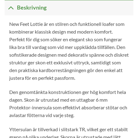
Beskrivning
New Feet Lottie är en stilren och funktionell loafer som
kombinerar klassisk design med modern komfort.
Perfekt för dig som söker en elegant sko som fungerar
lika bra till vardag som vid mer uppklädda tillfällen. Den
sofistikerade designen med dekorativ spänne och diskret
struktur ger skon ett exklusivt uttryck, samtidigt som
den praktiska kardborrestängningen gör den enkel att
justera för en perfekt passform.
Den genomtänkta konstruktionen ger hög komfort hela
dagen. Skon är utrustad med en uttagbar 6 mm
Protektor-innersula som effektivt absorberar stötar och
avlastar fötterna vid varje steg.
Yttersulan är tillverkad i slitstark TR, vilket ger ett stabilt
grepp på olika underlag. Skorna är utrustade med lätt