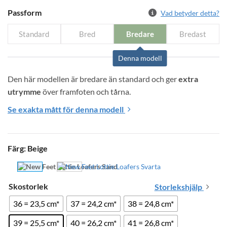
Passform
Vad betyder detta?
Standard
Bred
Bredare
Bredast
Denna modell
Den här modellen är bredare än standard och ger 
extra 
utrymme
 över framfoten och tårna.
Se exakta mått för denna modell
Färg
:
Beige
Skostorlek
Storlekshjälp
36 = 23,5 cm*
37 = 24,2 cm*
38 = 24,8 cm*
39 = 25,5 cm*
40 = 26,2 cm*
41 = 26,8 cm*