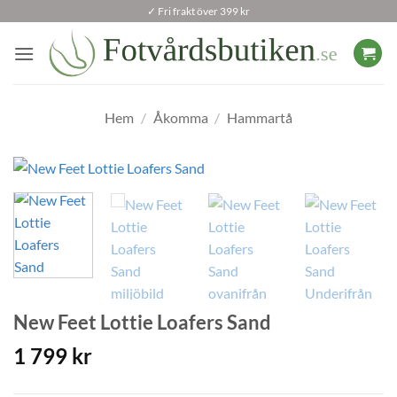
Skip
✓ Fri frakt över 399 kr
to
content
Hem
/
Åkomma
/
Hammartå
New Feet Lottie Loafers Sand
1 799
kr