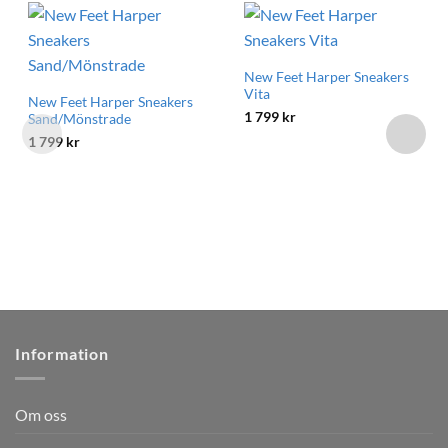
New Feet Harper Sneakers
Vita
New Feet Harper Sneakers
1 799
kr
Sand/Mönstrade
1 799
kr
Information
Om oss