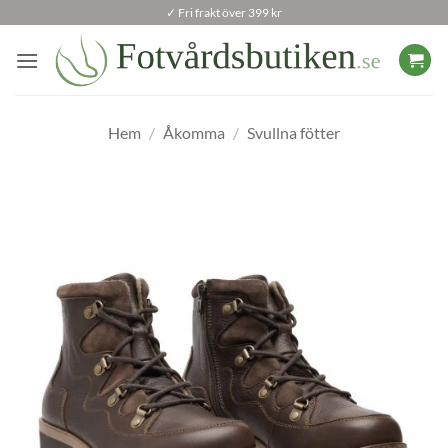
Skip
✓ Fri frakt över 399 kr
to
content
Hem
/
Åkomma
/
Svullna fötter