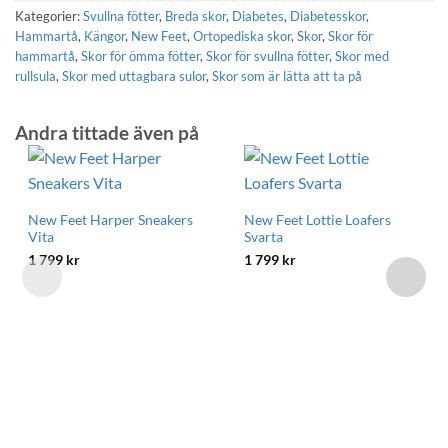
Kategorier:
Svullna fötter
,
Breda skor
,
Diabetes
,
Diabetesskor
,
Hammartå
,
Kängor
,
New Feet
,
Ortopediska skor
,
Skor
,
Skor för
hammartå
,
Skor för ömma fötter
,
Skor för svullna fötter
,
Skor med
rullsula
,
Skor med uttagbara sulor
,
Skor som är lätta att ta på
Andra tittade även på
New Feet Harper Sneakers
New Feet Lottie Loafers
Vita
Svarta
1 799
kr
1 799
kr