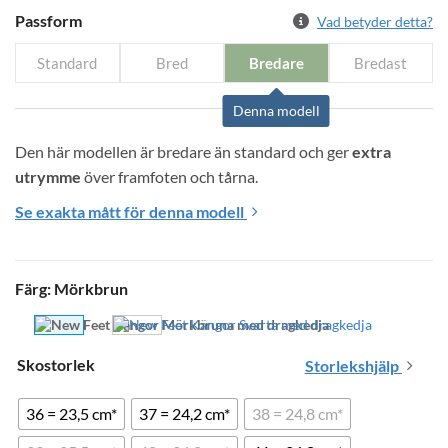
Passform
Vad betyder detta?
Standard
Bred
Bredare
Bredast
Denna modell
Den här modellen är bredare än standard och ger 
extra 
utrymme
 över framfoten och tårna.
Se exakta mått för denna modell
Färg
:
Mörkbrun
Skostorlek
Storlekshjälp
36 = 23,5 cm*
37 = 24,2 cm*
38 = 24,8 cm*