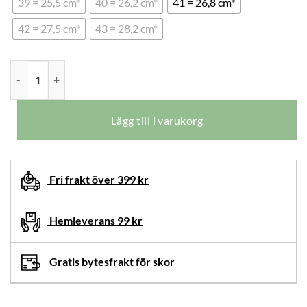
39 = 25,5 cm*
40 = 26,2 cm*
41 = 26,8 cm*
42 = 27,5 cm*
43 = 28,2 cm*
New Feet Caroline Kängor Orthostretch Mörkbruna mängd
Lägg till i varukorg
Fri frakt över 399 kr
Hemleverans 99 kr
Gratis bytesfrakt för skor