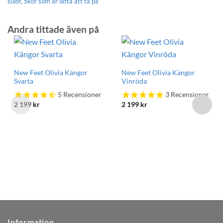
sulor
,
Skor som är lätta att ta på
Andra tittade även på
New Feet Olivia Kängor
New Feet Olivia Kängor
Svarta
Vinröda
5
Recensioner
3
Recensioner
2 199
kr
2 199
kr
Information