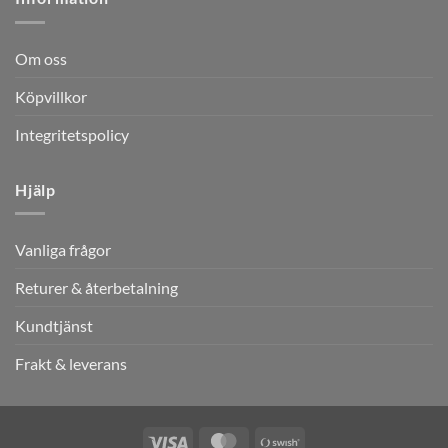
Om oss
Köpvillkor
Integritetspolicy
Hjälp
Vanliga frågor
Returer & återbetalning
Kundtjänst
Frakt & leverans
Visa
MasterCard
Swish