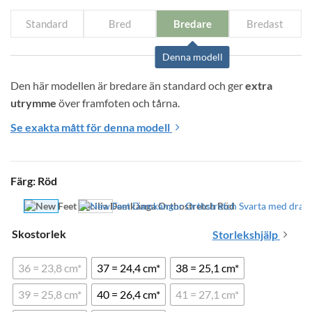
Standard
Bred
Bredare
Bredast
Denna modell
Den här modellen är bredare än standard och ger 
extra 
utrymme
 över framfoten och tårna.
Se exakta mått för denna modell
Färg
:
Röd
Skostorlek
Storlekshjälp
36 = 23,8 cm*
37 = 24,4 cm*
38 = 25,1 cm*
39 = 25,8 cm*
40 = 26,4 cm*
41 = 27,1 cm*