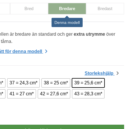
Bred
Bredare
Bredast
Denna modell
len är bredare än standard och ger 
extra utrymme
 över 
 tårna.
tt för denna modell
Storlekshjälp
m*
37 = 24,3 cm*
38 = 25 cm*
39 = 25,6 cm*
m*
41 = 27 cm*
42 = 27,6 cm*
43 = 28,3 cm*
llerina Svart med kardborreband mängd