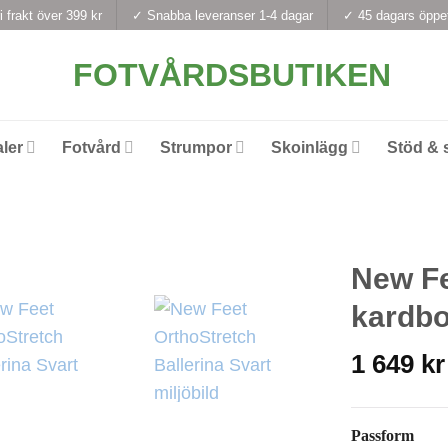
i frakt över 399 kr
✓ Snabba leveranser 1-4 dagar
✓ 45 dagars öppe
ler
Fotvård
Strumpor
Skoinlägg
Stöd & 
New Fe
kardb
1 649
kr
Passform