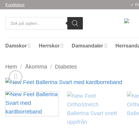
Skip
Kundtjänst
✓ Fr
to
Products
content
search
Damskor
Herrskor
Damsandaler
Herrsanda
Hem
/
Åkomma
/
Diabetes