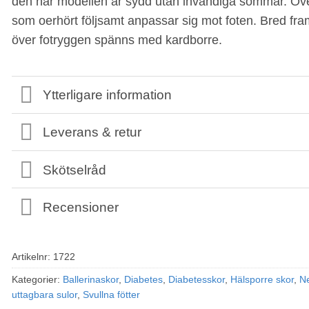
den här modellen är sydd utan invändiga sömmar. Över
som oerhört följsamt anpassar sig mot foten. Bred fram
över fotryggen spänns med kardborre.
Ytterligare information
Leverans & retur
Skötselråd
Recensioner
Artikelnr:
1722
Kategorier:
Ballerinaskor
,
Diabetes
,
Diabetesskor
,
Hälsporre skor
,
N
uttagbara sulor
,
Svullna fötter