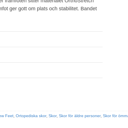
 framfoten sitter materialet OrthoStretch
fot ger gott om plats och stabilitet. Bandet
ew Feet
,
Ortopediska skor
,
Skor
,
Skor för äldre personer
,
Skor för ömma