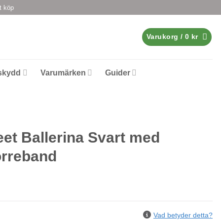
t köp
Varukorg /
0
kr
skydd
Varumärken
Guider
et Ballerina Svart med
orreband
Vad betyder detta?