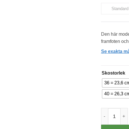
Standard
Den här model
framfoten och
Se exakta må
Skostorlek
36 = 23,6 c
40 = 26,3 c
New Feet Ba