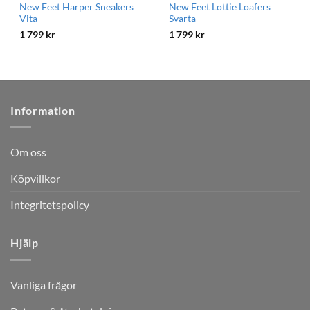
New Feet Harper Sneakers
New Feet Lottie Loafers
Vita
Svarta
1 799
kr
1 799
kr
Information
Om oss
Köpvillkor
Integritetspolicy
Hjälp
Vanliga frågor