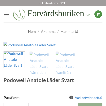
Skip
✓ Fri frakt över 399 kr
to
content
Hem
/
Åkomma
/
Hammartå
Podowell Anatole Läder Svart
Passform
Vad betyder detta?