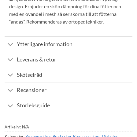
design. Erbjuder en skön dämpning för dina fötter och
med en ovandel i mesh så ser skorna till att fötterna
“andas”. Rekommenderas av ortopedtekniker.
Ytterligare information
Leverans & retur
Skötselråd
Recensioner
Storleksguide
Artikelnr:
N/A
Kategorier:
Promenadskor
,
Breda skor
,
Breda sneakers
,
Diabetes
,