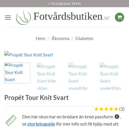
Skip
✓ Fri frakt över 399 kr
to
content
Hem
/
Åkomma
/
Diabetes
Propét Tour Knit Svart
1
Den här skon har en bredare än bred passform
,
se
storleksguide
för mer info och få hjälp med att