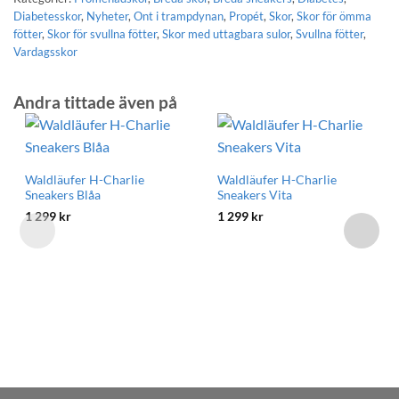
Diabetesskor
,
Nyheter
,
Ont i trampdynan
,
Propét
,
Skor
,
Skor för ömma
fötter
,
Skor för svullna fötter
,
Skor med uttagbara sulor
,
Svullna fötter
,
Vardagsskor
Andra tittade även på
Waldläufer H-Charlie
Waldläufer H-Charlie
Sneakers Blåa
Sneakers Vita
1 299
kr
1 299
kr