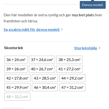
Denna modell
Den här modellen är extra rymlig och ger 
mycket plats
 över 
framfoten och tårna.
Se exakta mått för denna modell
Skostorlek
Storlekshjälp
36 = 24 cm*
37 = 24,6 cm*
38 = 25,3 cm*
39 = 26 cm*
40 = 26,7 cm*
41 = 27,2 cm*
42 = 27,8 cm*
43 = 28,5 cm*
44 = 29,2 cm*
45 = 29,9 cm*
46 = 30,4 cm*
47 = 31,2 cm*
48 = 32,2 cm*
Ditt