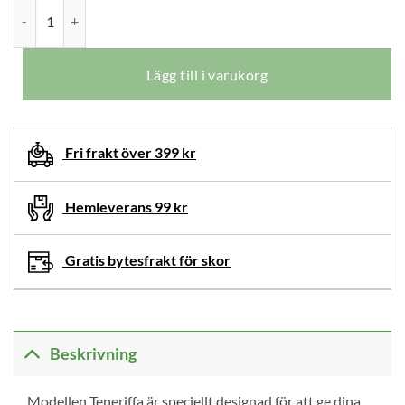
Varomed Teneriffa Stretch Svarta mängd
val
har
återställts.
Lägg till i varukorg
Välj
produktalternativ
innan
Fri frakt över 399 kr
du
lägger
denna
Hemleverans 99 kr
produkt
i
Gratis bytesfrakt för skor
din
varukorg.
Beskrivning
Modellen Teneriffa är speciellt designad för att ge dina