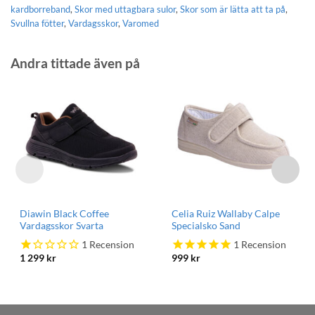
kardborreband
,
Skor med uttagbara sulor
,
Skor som är lätta att ta på
,
Svullna fötter
,
Vardagsskor
,
Varomed
Andra tittade även på
Diawin Black Coffee
Celia Ruiz Wallaby Calpe
Vardagsskor Svarta
Specialsko Sand
1
Recension
1
Recension
1 299
kr
999
kr