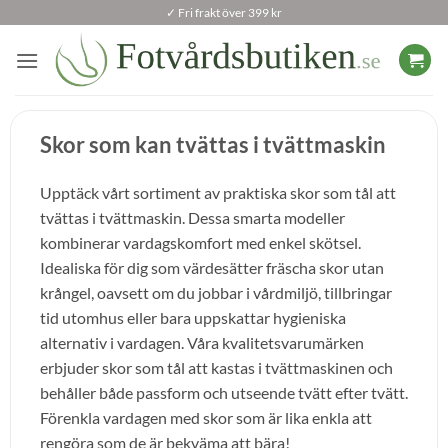
Skip
✓ Fri frakt över 399 kr
to
content
Skor som kan tvättas i tvättmaskin
Upptäck vårt sortiment av praktiska skor som tål att
tvättas i tvättmaskin. Dessa smarta modeller
kombinerar vardagskomfort med enkel skötsel.
Idealiska för dig som värdesätter fräscha skor utan
krångel, oavsett om du jobbar i vårdmiljö, tillbringar
tid utomhus eller bara uppskattar hygieniska
alternativ i vardagen. Våra kvalitetsvarumärken
erbjuder skor som tål att kastas i tvättmaskinen och
behåller både passform och utseende tvätt efter tvätt.
Förenkla vardagen med skor som är lika enkla att
rengöra som de är bekväma att bära!