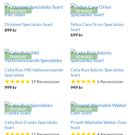
Bredast
Bredast
Tellus Care Orion Specialsko
Ortomed Specialsko Svart
Svart
899
kr
699
kr
Bredast
Bredast
Celia Ruiz 940 Vattenavvisande
Celia Ruiz Adonis Specialsko
Specialsko
Svart
19
Recensioner
6
Recensioner
999
kr
949
kr
Bredast
Bredare
Celia Ruiz Franky Specialsko
Propét Washable Walker Dam
Svart
Svart
11
Recensioner
4
Recensioner