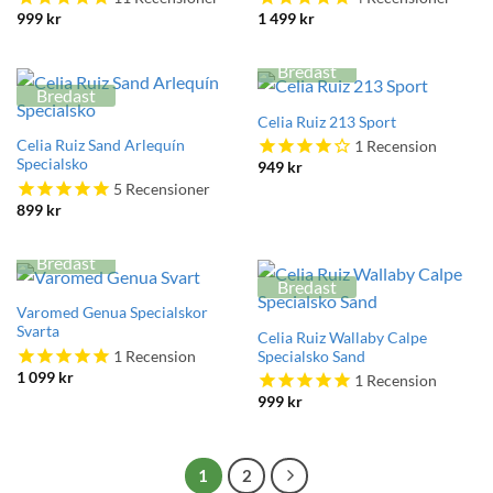
999
kr
1 499
kr
Bredast
Bredast
Celia Ruiz 213 Sport
Celia Ruiz Sand Arlequín
1
Recension
Specialsko
949
kr
5
Recensioner
899
kr
Bredast
Bredast
Varomed Genua Specialskor
Svarta
Celia Ruiz Wallaby Calpe
1
Recension
Specialsko Sand
1 099
kr
1
Recension
999
kr
1
2