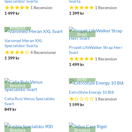
Specialskor Svarta
Svarta
1
Recension
1
Recension
1 499
kr
1 399
kr
Bredast
Bred
Varomed Meran XXL
Specialskor Svarta
Propét LifeWalker Strap Herr
4
Recensioner
Svart
1 399
kr
1
Recension
1 499
kr
Bred
Bredast
ExtroStyle Energy 10 Blå
Celia Ruiz Venus Specialsko
1
Recension
Svart
1 599
kr
849
kr
Bredast
Bredast