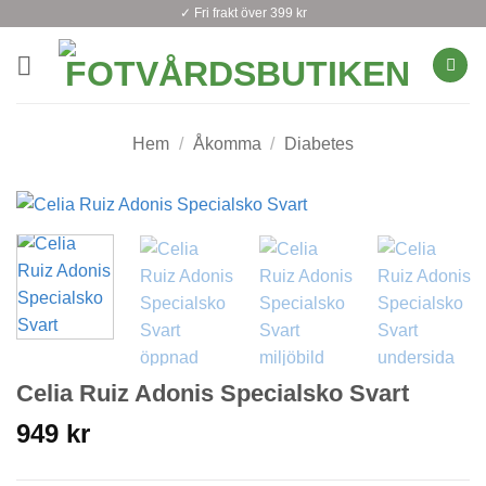
Skip
✓ Fri frakt över 399 kr
to
content
Hem
/
Åkomma
/
Diabetes
Celia Ruiz Adonis Specialsko Svart
949
kr