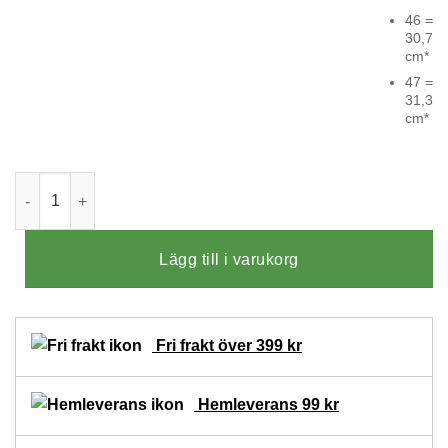
46 =
30,7
cm*
47 =
31,3
cm*
Celia Ruiz Adonis Specialsko Svart mängd
Lägg till i varukorg
Fri frakt över 399 kr
Hemleverans 99 kr