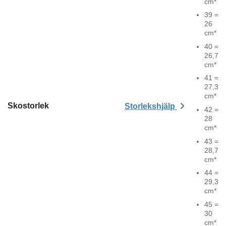
cm*
39 =
26
cm*
40 =
26,7
cm*
41 =
27,3
cm*
Skostorlek
Storlekshjälp
42 =
28
cm*
43 =
28,7
cm*
44 =
29,3
cm*
45 =
30
cm*