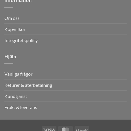
Information
Om oss
Köpvillkor
Integritetspolicy
Hjälp
Vanliga frågor
Returer & återbetalning
Kundtjänst
Frakt & leverans
Visa
MasterCard
Swish