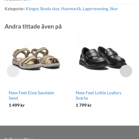
Kategorier:
Kängor
,
Breda skor
,
Hammartå
,
Lagerrensning
,
Skor
Andra tittade även på
New Feet Elsie Sandaler
New Feet Lottie Loafers
Sand
Svarta
1 499
kr
1 799
kr