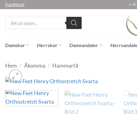
Skip
Kundtjänst
✓ Fr
to
Products
content
search
Damskor
Herrskor
Damsandaler
Herrsandal
Hem
/
Åkomma
/
Hammartå