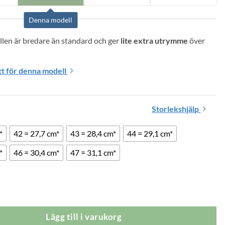
Denna modell
len är bredare än standard och ger 
lite extra utrymme
 över 
t för denna modell
Storlekshjälp
*
42 = 27,7 cm*
43 = 28,4 cm*
44 = 29,1 cm*
*
46 = 30,4 cm*
47 = 31,1 cm*
ry Orthostretch Svarta mängd
Lägg till i varukorg