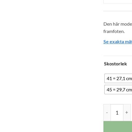
Den här model
framfoten.
Se exakta måt
Skostorlek
41 = 27,1 cm
45 = 29,7 cm
Ditt
New Feet Hen
val
har
återställts.