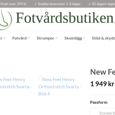
i frakt över 399 kr
✓ Snabba leveranser 1-4 dagar
✓ 45 dagars öppe
er
Fotvård
Strumpor
Skoinlägg
Stöd & skyd
New Fe
1 949
kr
Passform
Standard