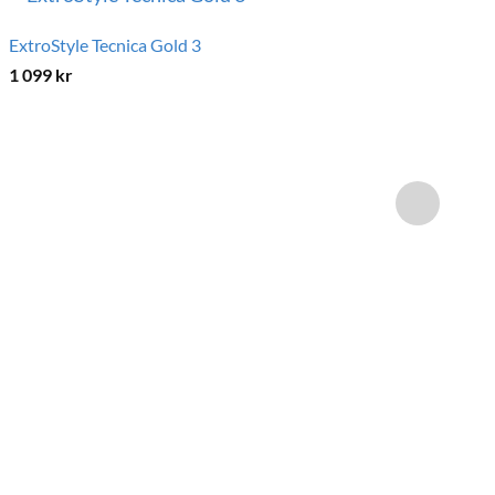
ExtroStyle Tecnica Gold 3
1 099
kr
Po
1