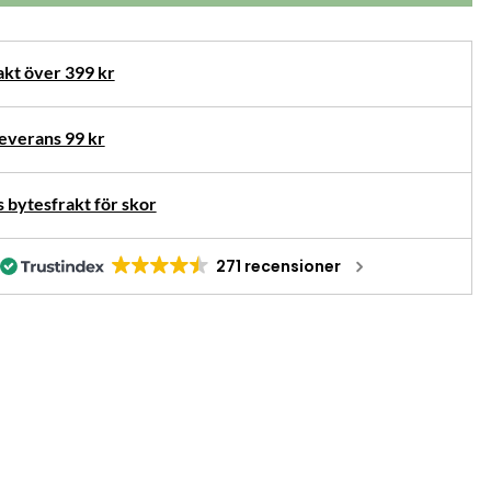
rnativ
akt över 399 kr
verans 99 kr
 bytesfrakt för skor
271 recensioner