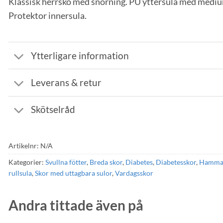
Klassisk herrsko med snörning. PU yttersula med medi
Protektor innersula.
Ytterligare information
Leverans & retur
Skötselråd
Artikelnr:
N/A
Kategorier:
Svullna fötter
,
Breda skor
,
Diabetes
,
Diabetesskor
,
Hamma
rullsula
,
Skor med uttagbara sulor
,
Vardagsskor
Andra tittade även på