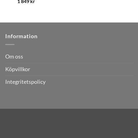
1 849
kr
Information
Om oss
Köpvillkor
Integritetspolicy