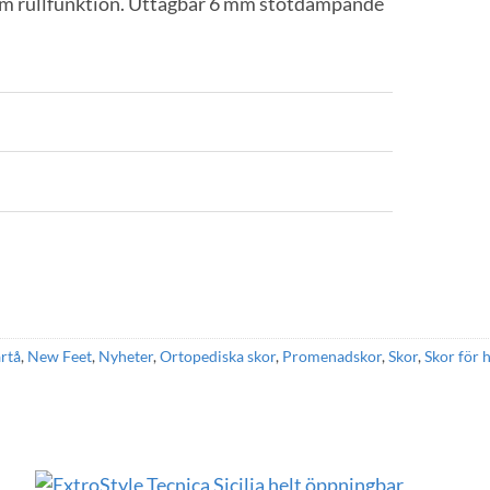
um rullfunktion. Uttagbar 6 mm stötdämpande
rtå
,
New Feet
,
Nyheter
,
Ortopediska skor
,
Promenadskor
,
Skor
,
Skor för