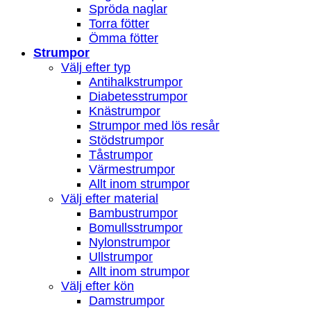
Spröda naglar
Torra fötter
Ömma fötter
Strumpor
Välj efter typ
Antihalkstrumpor
Diabetesstrumpor
Knästrumpor
Strumpor med lös resår
Stödstrumpor
Tåstrumpor
Värmestrumpor
Allt inom strumpor
Välj efter material
Bambustrumpor
Bomullsstrumpor
Nylonstrumpor
Ullstrumpor
Allt inom strumpor
Välj efter kön
Damstrumpor