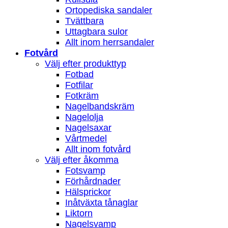
Ortopediska sandaler
Tvättbara
Uttagbara sulor
Allt inom herrsandaler
Fotvård
Välj efter produkttyp
Fotbad
Fotfilar
Fotkräm
Nagelbandskräm
Nagelolja
Nagelsaxar
Vårtmedel
Allt inom fotvård
Välj efter åkomma
Fotsvamp
Förhårdnader
Hälsprickor
Inåtväxta tånaglar
Liktorn
Nagelsvamp