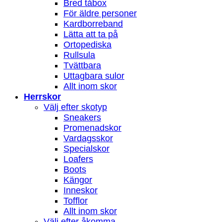
Bred tåbox
För äldre personer
Kardborreband
Lätta att ta på
Ortopediska
Rullsula
Tvättbara
Uttagbara sulor
Allt inom skor
Herrskor
Välj efter skotyp
Sneakers
Promenadskor
Vardagsskor
Specialskor
Loafers
Boots
Kängor
Inneskor
Tofflor
Allt inom skor
Välj efter åkomma