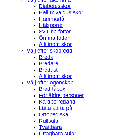
Diabetesskor
Hallux valgus skor
Hammartå
Hälsporre
Svullna fötter
Ömma fötter
Allt inom skor
Välj efter skobredd
Breda
Bredare
Bredast
Allt inom skor
Välj efter egenskap
Bred tåbox
För äldre personer
Kardborreband
Lätta att ta på
Ortopediska
Rullsula
Tvättbara
Uttagbara sulor