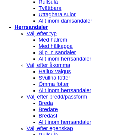
Rullsula
Tvättbara
Uttagbara sulor
Allt inom damsandaler
Herrsandaler
Välj efter typ
Med hälrem
Med hälkappa
Slip-in sandaler
Allt inom herrsandaler
Välj efter åkomma
Hallux valgus
Svullna fötter
Ömma fötter
Allt inom herrsandaler
Välj efter bredd/passform
Breda
Bredare
Bredast
Allt inom herrsandaler
Välj efter egenskap
Rullsula