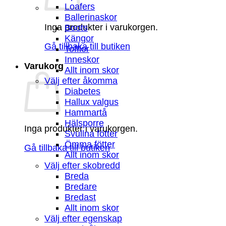
Loafers
Ballerinaskor
Inga produkter i varukorgen.
Boots
Kängor
Gå tillbaka till butiken
Tofflor
Inneskor
Varukorg
Allt inom skor
Välj efter åkomma
Diabetes
Hallux valgus
Hammartå
Hälsporre
Inga produkter i varukorgen.
Svullna fötter
Ömma fötter
Gå tillbaka till butiken
Allt inom skor
Välj efter skobredd
Breda
Bredare
Bredast
Allt inom skor
Välj efter egenskap