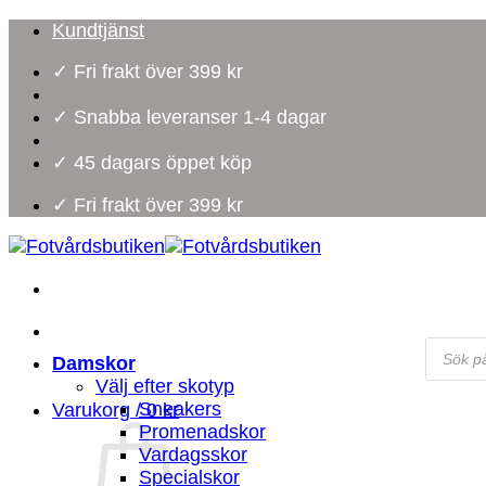
Skip
Kundtjänst
to
✓ Fri frakt över 399 kr
content
✓ Snabba leveranser 1-4 dagar
✓ 45 dagars öppet köp
✓ Fri frakt över 399 kr
Produc
search
Damskor
Välj efter skotyp
Sneakers
Varukorg /
0
kr
Promenadskor
Vardagsskor
Specialskor