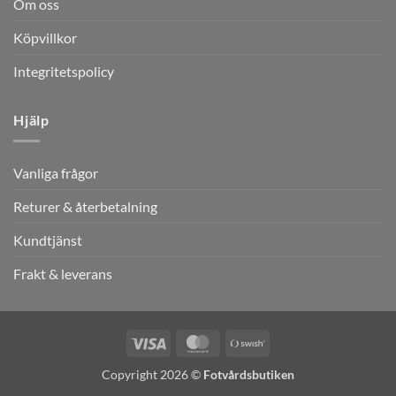
Om oss
Köpvillkor
Integritetspolicy
Hjälp
Vanliga frågor
Returer & återbetalning
Kundtjänst
Frakt & leverans
Visa
MasterCard
Swish
(SE)
Copyright 2026 ©
Fotvårdsbutiken