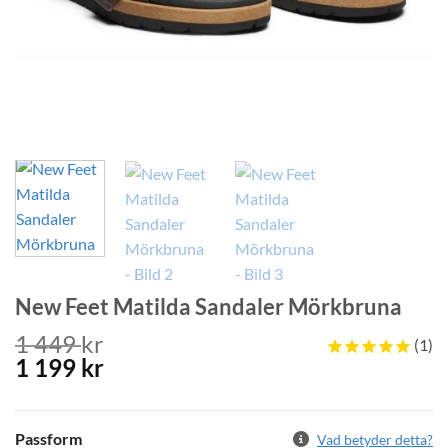
New Feet Matilda Sandaler Mörkbruna
1 449
kr
1
Det
Det
1 199
kr
ursprungliga
nuvarande
priset
priset
var:
är:
Passform
Vad betyder detta?