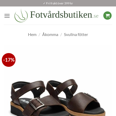
Skip
✓ Fri frakt över 399 kr
to
content
Hem
/
Åkomma
/
Svullna fötter
-17%