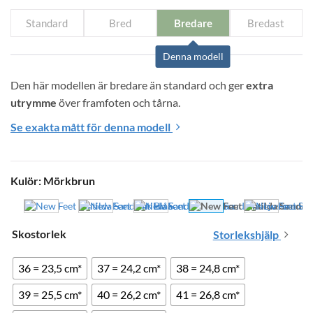
1
1
449 kr.
Standard
199 kr.
Bred
Bredare
Bredast
Denna modell
Den här modellen är bredare än standard och ger 
extra 
utrymme
 över framfoten och tårna.
Se exakta mått för denna modell
Kulör
:
Mörkbrun
Skostorlek
Storlekshjälp
36 = 23,5 cm*
37 = 24,2 cm*
38 = 24,8 cm*
39 = 25,5 cm*
40 = 26,2 cm*
41 = 26,8 cm*