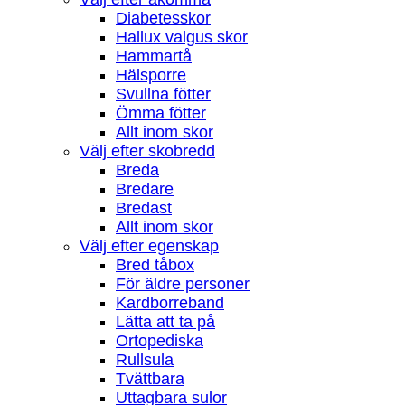
Diabetesskor
Hallux valgus skor
Hammartå
Hälsporre
Svullna fötter
Ömma fötter
Allt inom skor
Välj efter skobredd
Breda
Bredare
Bredast
Allt inom skor
Välj efter egenskap
Bred tåbox
För äldre personer
Kardborreband
Lätta att ta på
Ortopediska
Rullsula
Tvättbara
Uttagbara sulor