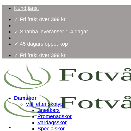
Skip
Kundtjänst
to
✓ Fri frakt över 399 kr
content
✓ Snabba leveranser 1-4 dagar
✓ 45 dagars öppet köp
✓ Fri frakt över 399 kr
Damskor
Välj efter skotyp
Sneakers
Promenadskor
Vardagsskor
Specialskor