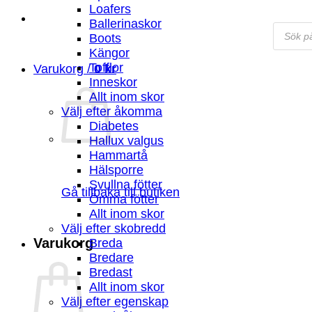
Loafers
Ballerinaskor
Produc
Boots
search
Kängor
Tofflor
Varukorg /
0
kr
Inneskor
Allt inom skor
Välj efter åkomma
Diabetes
Hallux valgus
Hammartå
Hälsporre
Svullna fötter
Gå tillbaka till butiken
Ömma fötter
Allt inom skor
Välj efter skobredd
Varukorg
Breda
Bredare
Bredast
Allt inom skor
Välj efter egenskap