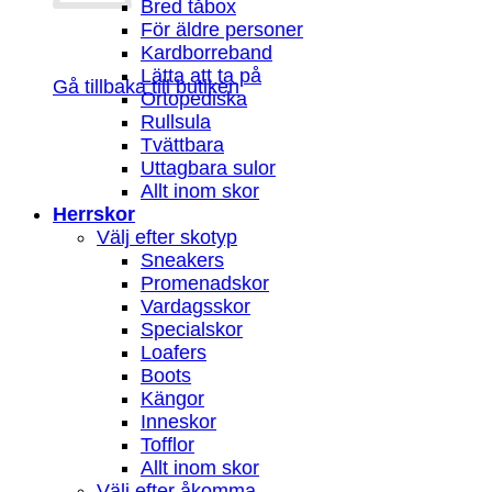
Bred tåbox
För äldre personer
Kardborreband
Lätta att ta på
Gå tillbaka till butiken
Ortopediska
Rullsula
Tvättbara
Uttagbara sulor
Allt inom skor
Herrskor
Välj efter skotyp
Sneakers
Promenadskor
Vardagsskor
Specialskor
Loafers
Boots
Kängor
Inneskor
Tofflor
Allt inom skor
Välj efter åkomma