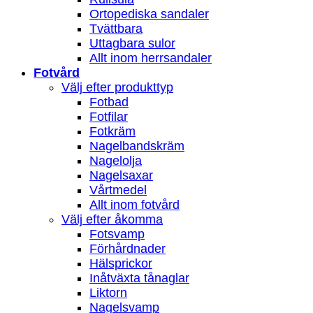
Ortopediska sandaler
Tvättbara
Uttagbara sulor
Allt inom herrsandaler
Fotvård
Välj efter produkttyp
Fotbad
Fotfilar
Fotkräm
Nagelbandskräm
Nagelolja
Nagelsaxar
Vårtmedel
Allt inom fotvård
Välj efter åkomma
Fotsvamp
Förhårdnader
Hälsprickor
Inåtväxta tånaglar
Liktorn
Nagelsvamp