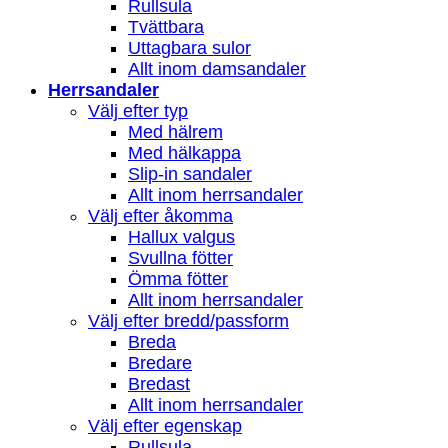
Rullsula
Tvättbara
Uttagbara sulor
Allt inom damsandaler
Herrsandaler
Välj efter typ
Med hälrem
Med hälkappa
Slip-in sandaler
Allt inom herrsandaler
Välj efter åkomma
Hallux valgus
Svullna fötter
Ömma fötter
Allt inom herrsandaler
Välj efter bredd/passform
Breda
Bredare
Bredast
Allt inom herrsandaler
Välj efter egenskap
Rullsula