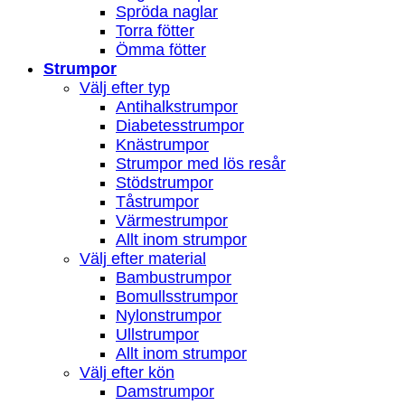
Spröda naglar
Torra fötter
Ömma fötter
Strumpor
Välj efter typ
Antihalkstrumpor
Diabetesstrumpor
Knästrumpor
Strumpor med lös resår
Stödstrumpor
Tåstrumpor
Värmestrumpor
Allt inom strumpor
Välj efter material
Bambustrumpor
Bomullsstrumpor
Nylonstrumpor
Ullstrumpor
Allt inom strumpor
Välj efter kön
Damstrumpor