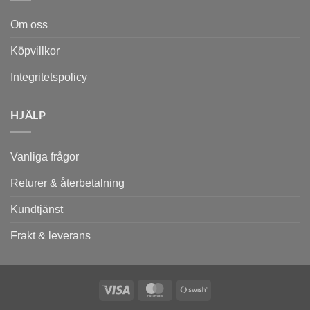
Om oss
Köpvillkor
Integritetspolicy
HJÄLP
Vanliga frågor
Returer & återbetalning
Kundtjänst
Frakt & leverans
Visa
MasterCard
Swish
(SE)