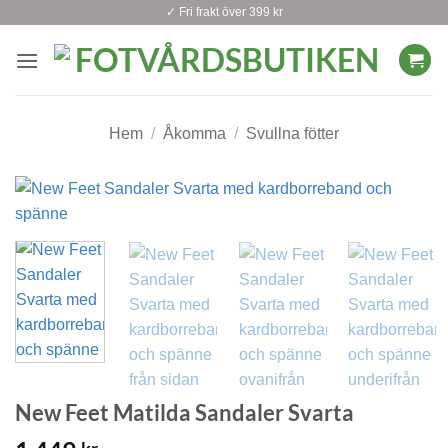
Skip
✓ Fri frakt över 399 kr
to
content
Hem
/
Åkomma
/
Svullna fötter
New Feet Matilda Sandaler Svarta