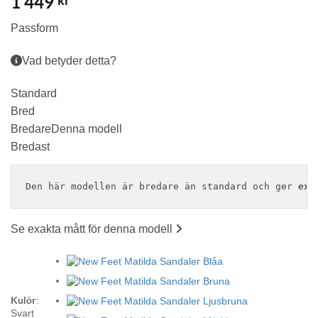
1 449
kr
Passform
Vad betyder detta?
Standard
Bred
Bredare
Denna modell
Bredast
Den här modellen är bredare än standard och ger 
ext
Se exakta mått för denna modell
Kulör
:
Svart