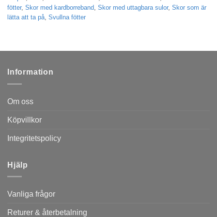
fötter
,
Skor med kardborreband
,
Skor med uttagbara sulor
,
Skor som är
lätta att ta på
,
Svullna fötter
Information
Om oss
Köpvillkor
Integritetspolicy
Hjälp
Vanliga frågor
Returer & återbetalning