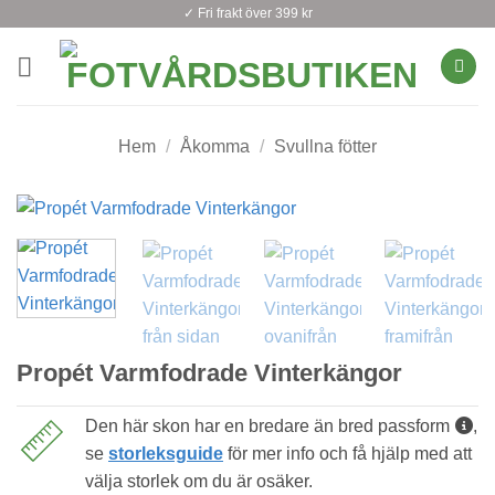
Skip
✓ Fri frakt över 399 kr
to
content
Hem
/
Åkomma
/
Svullna fötter
Propét Varmfodrade Vinterkängor
Den här skon har en bredare än bred passform
,
se
storleksguide
för mer info och få hjälp med att
välja storlek om du är osäker.